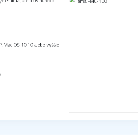
sným snímačom a ovládaním
, Mac OS 10.10 alebo vyššie
a