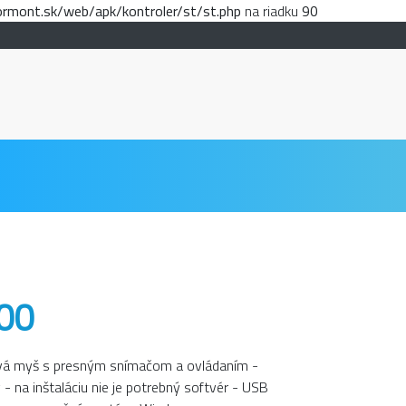
mont.sk/web/apk/kontroler/st/st.php
na riadku
90
00
ová myš s presným snímačom a ovládaním -
- na inštaláciu nie je potrebný softvér - USB