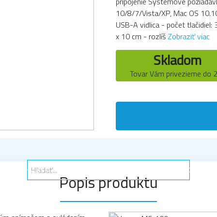
pripojenie Systémové požiadav
10/8/7/Vista/XP, Mac OS 10.10 
USB-A vidlica - počet tlačidiel:
x 10 cm - rozlíš
Zobraziť viac
Skladom
Tovar Vám privezieme do 
- AUDIO - AUTO
PC-MOBILY-TABLETY-HODINKY
DOMÁCNO
Popis produktu