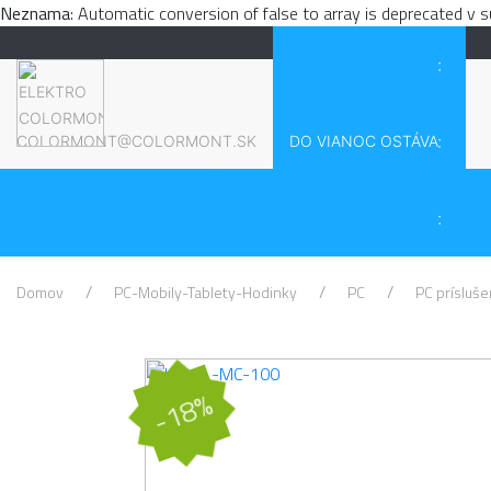
Neznama
: Automatic conversion of false to array is deprecated v 
:
:
COLORMONT@COLORMONT.SK
DO VIANOC OSTÁVA
033/ 641 21 91
:
Domov
PC-Mobily-Tablety-Hodinky
PC
PC prísluš
-18%