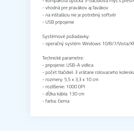
- kompaktná optická 3-tlačidlová myš s pre
- vhodná pre pravákov aj ľavákov
- na inštaláciu nie je potrebný softvér
- USB pripojenie
Systémové požiadavky:
- operačný systém: Windows 10/8/7/Vista/XP
Technické parametre:
- pripojenie: USB-A vidlica
- počet tlačidiel: 3 vrátane rolovacieho koliesk
- rozmery: 5,5 x 3,3 x 10 cm
- rozlíšenie: 1000 DPI
- dĺžka kábla: 130 cm
- farba: čierna