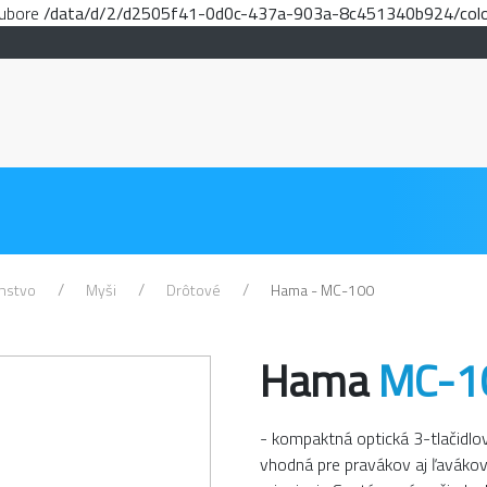
subore
/data/d/2/d2505f41-0d0c-437a-903a-8c451340b924/color
enstvo
Myši
Drôtové
Hama - MC-100
Hama
MC-1
- kompaktná optická 3-tlačidl
vhodná pre pravákov aj ľavákov 