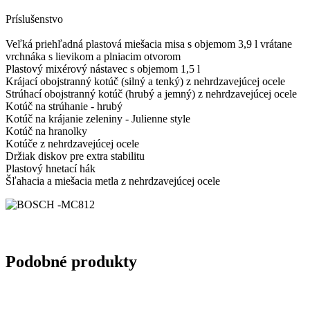
Príslušenstvo
Veľká priehľadná plastová miešacia misa s objemom 3,9 l vrátane
vrchnáka s lievikom a plniacim otvorom
Plastový mixérový nástavec s objemom 1,5 l
Krájací obojstranný kotúč (silný a tenký) z nehrdzavejúcej ocele
Strúhací obojstranný kotúč (hrubý a jemný) z nehrdzavejúcej ocele
Kotúč na strúhanie - hrubý
Kotúč na krájanie zeleniny - Julienne style
Kotúč na hranolky
Kotúče z nehrdzavejúcej ocele
Držiak diskov pre extra stabilitu
Plastový hnetací hák
Šľahacia a miešacia metla z nehrdzavejúcej ocele
Podobné produkty