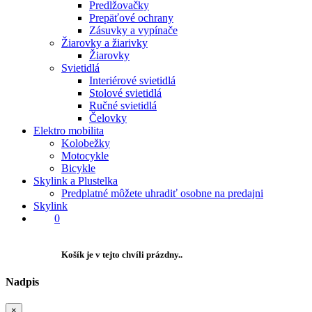
Predlžovačky
Prepäťové ochrany
Zásuvky a vypínače
Žiarovky a žiarivky
Žiarovky
Svietidlá
Interiérové svietidlá
Stolové svietidlá
Ručné svietidlá
Čelovky
Elektro mobilita
Kolobežky
Motocykle
Bicykle
Skylink a Plustelka
Predplatné môžete uhradiť osobne na predajni
Skylink
0
Košík je v tejto chvíli prázdny..
Nadpis
×