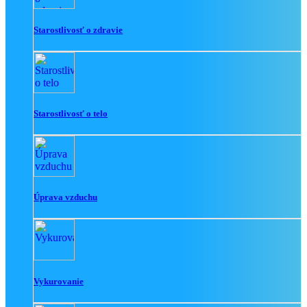
Starostlivosť o zdravie
Starostlivosť o telo
Úprava vzduchu
Vykurovanie