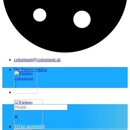
colormont@colormont.sk
Do Vianoc ostáva
:
:
:
Veľké spotrebiče