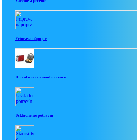
Varenie a pečenie
Príprava nápojov
Hriankovače a sendvičovače
Uskladnenie potravín