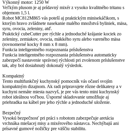
Výkonný motor: 1250 W
Veľkým plusom je aj prídavný mixér z vysoko kvalitného tritanu s
objemom 1,5 l.
Robot MC812M865 vás poteší aj praktickým minisekáčikom, s
ktorým hravo zvládnete nasekanie malého množstvá byliniek, mäsa,
syru, ovocia, zeleniny, atď.
Praktický cubeCutter pre rýchle a jednoduché krájanie kociek zo
zeleniny, zemiakov, ovocia, mäkkého syru alebo vareného mäsa
(rovnomerné kocky 8 mm x 8 mm).
Funkcia inteligentného rozpoznania príslušenstva
Funkcia inteligentného rozpoznania príslušenstva automaticky
zabezpečí nastavenie správnej rýchlosti pri zvolenom príslušenstve
tak, aby bol dosiahnutý dokonalý výsledok.
Kompaktný
Tento multifunkčný kuchynský pomocník vás očasrí svojím
kompaktným dizajnom. Ak radi pripravujete rôzne delikatesy a v
kuchyni nemáte miesta nazvyš, je pre vás tento mini kuchynský
robot ideálnou voľbou. Úsporné skladovanie umožňuje aj
priehradka na kábel pre jeho rýchle a jednoduché uloženie.
Bezpečný
Vysokú bezpečnosť pri práci s robotom zabezpečuje aretácia
vrchnáka miešacej misy a mixérového nástavca. Nechýbajú ani
prísavné gumové nožičky pre väščiu stabilitu.