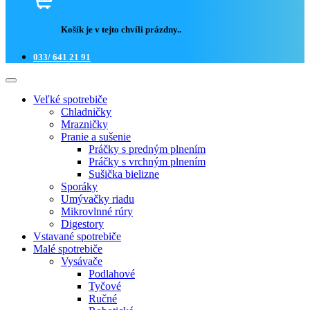
Košík je v tejto chvíli prázdny..
033/ 641 21 91
Veľké spotrebiče
Chladničky
Mrazničky
Pranie a sušenie
Práčky s predným plnením
Práčky s vrchným plnením
Sušička bielizne
Sporáky
Umývačky riadu
Mikrovlnné rúry
Digestory
Vstavané spotrebiče
Malé spotrebiče
Vysávače
Podlahové
Tyčové
Ručné