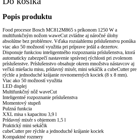
Do košíka
Popis produktu
Food procesor Bosch MC812M865 s príkonom 1250 W a
multifunkčným nožom waweCut zvládne aj náročné úlohy
absolútne bez problémov. Vďaka rozsiahlemu príslušenstvu ponúka
viac ako 50 možností využitia pri príprave jedál a dezertov.
Disponuje funkciou inteligentného rozpoznania príslušenstva, ktorá
automaticky zabezpečí nastavenie správnej rýchlosti pri zvolenom
príslušenstve. Príslušenstvo obsahuje okrem množstva nástavcov aj
veľkú miešaciu misu, prídavný mixér, mini sekáčik a cubeCutter pre
rýchle a jednoduché krájanie rovnomerných kociek (8 x 8 mm).
Viac ako 50 možností využitia
LED displej
Multifunkčný nôž waveCut
Inteligentné rozpoznanie príslušenstva
Momentový stupeň
Pulzná funkcia
XXL misa s kapacitou 3,9 l
Prídavný mixér s objemom 1,5 l
Praktický mini sekáčik
cubeCutter pre rýchle a jednoduché krájanie kociek
Kompaktné rozmery