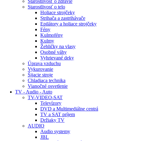
Starostlivosť o zdravie
Starostlivosť o telo
Holiace strojčeky
Strihača a zastrihávače
Epilátory a holiace strojčeky
Fény
Kulmofény
Kulmy
Žehličky na vlasy
Osobné váhy
Vyhrievané deky
Úprava vzduchu
Vykurovanie
Šijacie stroje
Chladiaca technika
Vianočné osvetlenie
TV - Audio - Auto
TV-VIDEO-SAT
Televízory
DVD a Multimediálne centrá
TV a SAT príjem
Držiaky TV
AUDIO
Audio systemy
JBL