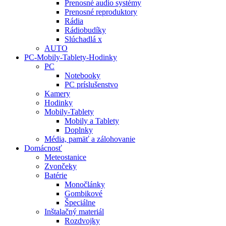
Prenosné audio systémy
Prenosné reproduktory
Rádia
Rádiobudíky
Slúchadlá x
AUTO
PC-Mobily-Tablety-Hodinky
PC
Notebooky
PC príslušenstvo
Kamery
Hodinky
Mobily-Tablety
Mobily a Tablety
Doplnky
Média, pamäť a zálohovanie
Domácnosť
Meteostanice
Zvončeky
Batérie
Monočlánky
Gombikové
Špeciálne
Inštalačný materiál
Rozdvojky