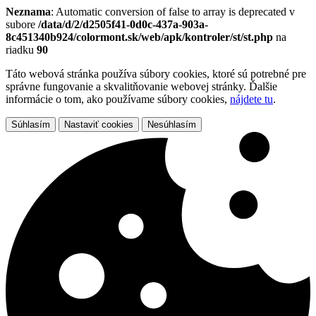
Neznama
: Automatic conversion of false to array is deprecated v
subore
/data/d/2/d2505f41-0d0c-437a-903a-
8c451340b924/colormont.sk/web/apk/kontroler/st/st.php
na
riadku
90
Táto webová stránka používa súbory cookies, ktoré sú potrebné pre
správne fungovanie a skvalitňovanie webovej stránky. Ďalšie
informácie o tom, ako používame súbory cookies,
nájdete tu
.
Súhlasím
Nastaviť cookies
Nesúhlasím