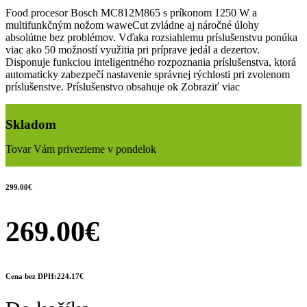
Food procesor Bosch MC812M865 s príkonom 1250 W a
multifunkčným nožom waweCut zvládne aj náročné úlohy
absolútne bez problémov. Vďaka rozsiahlemu príslušenstvu ponúka
viac ako 50 možností využitia pri príprave jedál a dezertov.
Disponuje funkciou inteligentného rozpoznania príslušenstva, ktorá
automaticky zabezpečí nastavenie správnej rýchlosti pri zvolenom
príslušenstve. Príslušenstvo obsahuje ok
Zobraziť viac
Skladom
Tovar Vám privezieme v pondelok
299.00€
269.00€
Cena bez DPH:224.17€