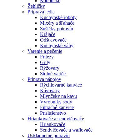
Robotické
Žehličky
Príprava jedla
Kuchynské roboty
Mixéry a šľahače
Sušičky potravín
Krájače
Odšťavovače
Kuchynské váhy
Varenie a pečenie
Fritézy
Grily
Rýžovary
Stolné variče
Príprava nápojov
Rýchlovarné kanvice
Kávovary
Mlynčeky na kávu
Výrobníky sódy
Filtračné kanvice
Príslušenstvo
Hriankovače a sendvičovače
Hriankovače
Sendvičovače a waflovače
Uskladnenie potravín