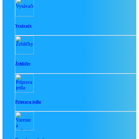
Vysávače
Žehličky
Príprava jedla