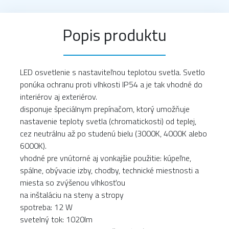
Popis produktu
LED osvetlenie s nastaviteľnou teplotou svetla. Svetlo
ponúka ochranu proti vlhkosti IP54 a je tak vhodné do
interiérov aj exteriérov.
disponuje špeciálnym prepínačom, ktorý umožňuje
nastavenie teploty svetla (chromatickosti) od teplej,
cez neutrálnu až po studenú bielu (3000K, 4000K alebo
6000K).
vhodné pre vnútorné aj vonkajšie použitie: kúpeľne,
spálne, obývacie izby, chodby, technické miestnosti a
miesta so zvýšenou vlhkosťou
na inštaláciu na steny a stropy
spotreba: 12 W
svetelný tok: 1020lm