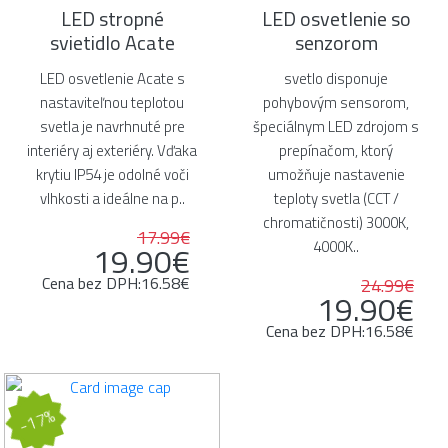
LED stropné
LED osvetlenie so
svietidlo Acate
senzorom
LED osvetlenie Acate s
svetlo disponuje
nastaviteľnou teplotou
pohybovým sensorom,
svetla je navrhnuté pre
špeciálnym LED zdrojom s
interiéry aj exteriéry. Vďaka
prepínačom, ktorý
krytiu IP54 je odolné voči
umožňuje nastavenie
vlhkosti a ideálne na p..
teploty svetla (CCT /
chromatičnosti) 3000K,
17.99€
4000K..
19.90€
Cena bez DPH:16.58€
24.99€
19.90€
Cena bez DPH:16.58€
-17%