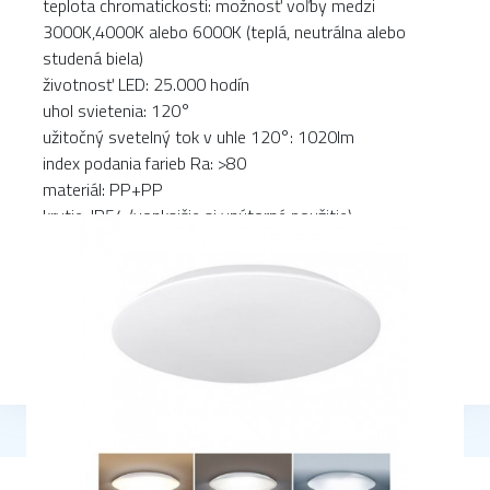
teplota chromatickosti: možnosť voľby medzi
3000K,4000K alebo 6000K (teplá, neutrálna alebo
studená biela)
životnosť LED: 25.000 hodín
uhol svietenia: 120°
užitočný svetelný tok v uhle 120°: 1020lm
index podania farieb Ra: >80
materiál: PP+PP
krytie: IP54 (vonkajšie aj vnútorné použitie)
napätie: 220-240V AC
prevádzková teplota: -20 °C až 50 °C
rozmery: 230 x 45 mm
farva: biela
energetická trieda: G