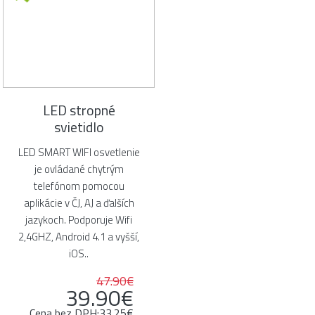
LED stropné
svietidlo
LED SMART WIFI osvetlenie
je ovládané chytrým
telefónom pomocou
aplikácie v ČJ, AJ a ďalších
jazykoch. Podporuje Wifi
2,4GHZ, Android 4.1 a vyšší,
iOS..
47.90€
39.90€
Cena bez DPH:33.25€