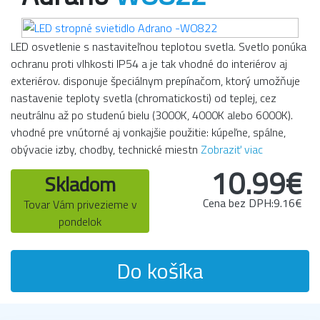
LED osvetlenie s nastaviteľnou teplotou svetla. Svetlo ponúka
ochranu proti vlhkosti IP54 a je tak vhodné do interiérov aj
exteriérov. disponuje špeciálnym prepínačom, ktorý umožňuje
nastavenie teploty svetla (chromatickosti) od teplej, cez
neutrálnu až po studenú bielu (3000K, 4000K alebo 6000K).
vhodné pre vnútorné aj vonkajšie použitie: kúpeľne, spálne,
obývacie izby, chodby, technické miestn
Zobraziť viac
10.99€
Skladom
Cena bez DPH:9.16€
Tovar Vám privezieme v
pondelok
Do košíka