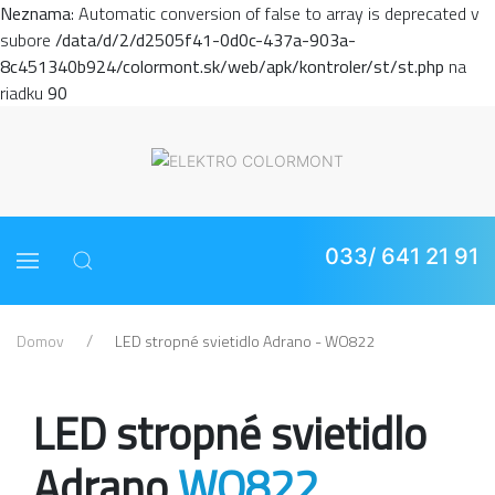
Neznama
: Automatic conversion of false to array is deprecated v
subore
/data/d/2/d2505f41-0d0c-437a-903a-
8c451340b924/colormont.sk/web/apk/kontroler/st/st.php
na
riadku
90
033/ 641 21 91
Domov
LED stropné svietidlo Adrano - WO822
LED stropné svietidlo
Adrano
WO822