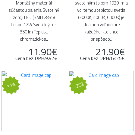
Montážny materiál
svetelným tokom 1920 lm a
súčasťou balenia Svetelný
voliteľnou teplotou svetla
zdroj: LED (SMD 2835)
(3000K, 4000K, 6000K) je
Príkon 12W Svetelný tok
ideálnou voľbou pre
850 lm Teplota
každého, kto chce
chromatickos..
prispôsob..
11.90€
21.90€
Cena bez DPH:9.92€
Cena bez DPH:18.25€
-20%
11%