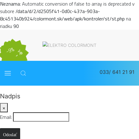
Neznama
: Automatic conversion of false to array is deprecated v
subore
/data/d/2/d2505f41-0d0c-437a-903a-
8c451340b924/colormont.sk/web/apk/kontroler/st/st.php
na
riadku
90
-15%
-10%
-12%
-14%
-7%
-9%
-13%
033/ 641 21 91
Nadpis
×
Email:
Odoslať