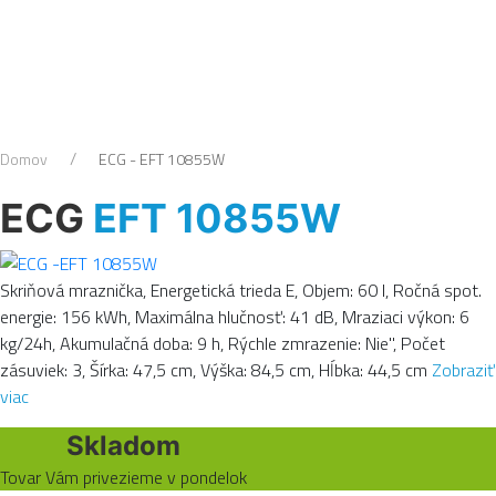
Domov
ECG - EFT 10855W
ECG
EFT 10855W
Skriňová mraznička, Energetická trieda E, Objem: 60 l, Ročná spot.
energie: 156 kWh, Maximálna hlučnosť: 41 dB, Mraziaci výkon: 6
kg/24h, Akumulačná doba: 9 h, Rýchle zmrazenie: Nie", Počet
zásuviek: 3, Šírka: 47,5 cm, Výška: 84,5 cm, Hĺbka: 44,5 cm
Zobraziť
viac
Skladom
Tovar Vám privezieme v pondelok