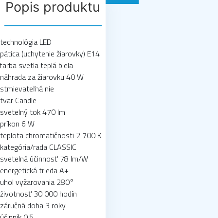
Popis produktu
technológia LED
pätica (uchytenie žiarovky) E14
farba svetla teplá biela
náhrada za žiarovku 40 W
stmievateľná nie
tvar Candle
svetelný tok 470 lm
príkon 6 W
teplota chromatičnosti 2 700 K
kategória/rada CLASSIC
svetelná účinnosť 78 lm/W
energetická trieda A+
uhol vyžarovania 280°
životnosť 30 000 hodín
záručná doba 3 roky
účinník 0,5