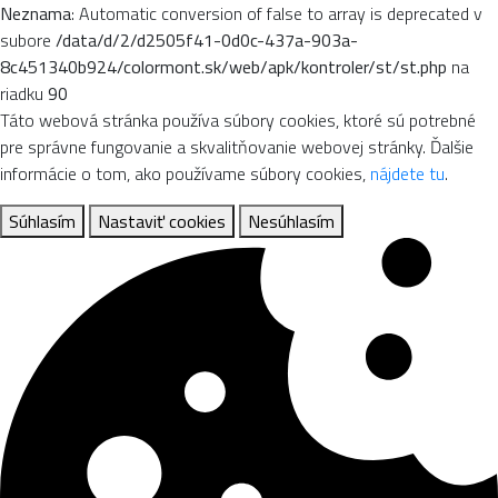
Neznama
: Automatic conversion of false to array is deprecated v
subore
/data/d/2/d2505f41-0d0c-437a-903a-
8c451340b924/colormont.sk/web/apk/kontroler/st/st.php
na
riadku
90
Táto webová stránka používa súbory cookies, ktoré sú potrebné
pre správne fungovanie a skvalitňovanie webovej stránky. Ďalšie
informácie o tom, ako používame súbory cookies,
nájdete tu
.
Súhlasím
Nastaviť cookies
Nesúhlasím