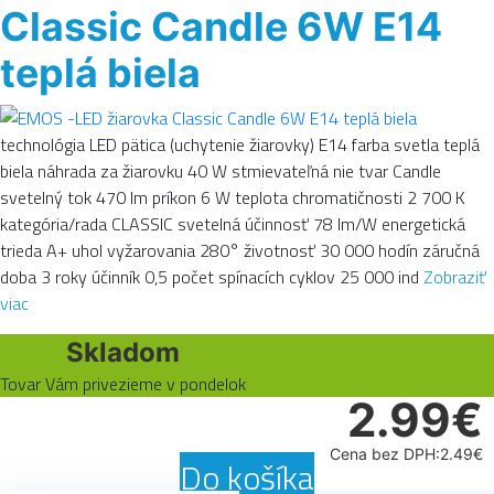
Classic Candle 6W E14
teplá biela
technológia LED pätica (uchytenie žiarovky) E14 farba svetla teplá
biela náhrada za žiarovku 40 W stmievateľná nie tvar Candle
svetelný tok 470 lm príkon 6 W teplota chromatičnosti 2 700 K
kategória/rada CLASSIC svetelná účinnosť 78 lm/W energetická
trieda A+ uhol vyžarovania 280° životnosť 30 000 hodín záručná
doba 3 roky účinník 0,5 počet spínacích cyklov 25 000 ind
Zobraziť
viac
Skladom
Tovar Vám privezieme v pondelok
2.99€
Cena bez DPH:2.49€
Do košíka