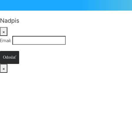
Nadpis
×
Email:
Odoslať
×