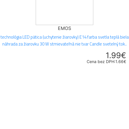
EMOS
technológia LED pätica (uchytenie žiarovky) E14 farba svetla teplá biela
náhrada za žiarovku 30 W stmievateľná nie tvar Candle svetelný tok..
1.99€
Cena bez DPH:1.66€