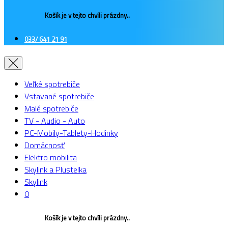
Košík je v tejto chvíli prázdny..
033/ 641 21 91
Veľké spotrebiče
Vstavané spotrebiče
Malé spotrebiče
TV - Audio - Auto
PC-Mobily-Tablety-Hodinky
Domácnosť
Elektro mobilita
Skylink a Plustelka
Skylink
0
Košík je v tejto chvíli prázdny..