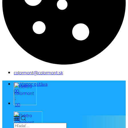
colormont@colormont.sk
Do Vianoc ostáva
0
0
:
0
0
:
0
0
: