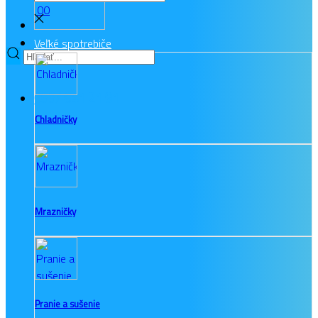
0
0
Veľké spotrebiče
033/ 641 21 91
Chladničky
Mrazničky
Pranie a sušenie