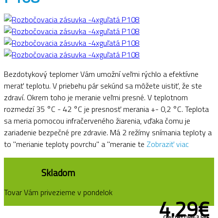
Bezdotykový teplomer Vám umožní veľmi rýchlo a efektívne
merať teplotu. V priebehu pár sekúnd sa môžete uistiť, že ste
zdraví. Okrem toho je meranie veľmi presné. V teplotnom
rozmedzí 35 °C - 42 °C je presnosť merania +- 0,2 °C. Teplota
sa meria pomocou infračerveného žiarenia, vďaka čomu je
zariadenie bezpečné pre zdravie. Má 2 režímy snímania teploty a
to "merianie teploty povrchu" a "meranie te
Zobraziť viac
Skladom
Tovar Vám privezieme v pondelok
4.29€
Cena bez DPH:3.58€