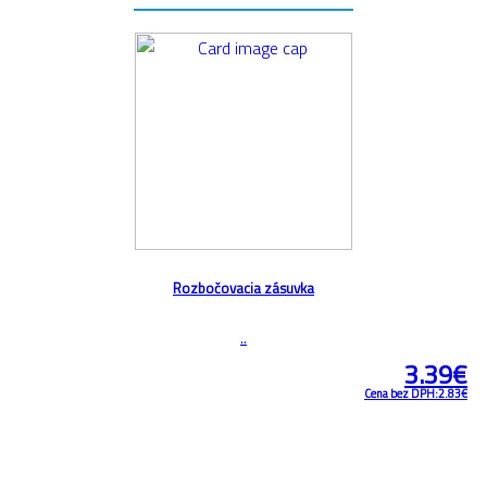
Rozbočovacia zásuvka
..
3.39€
Cena bez DPH:2.83€