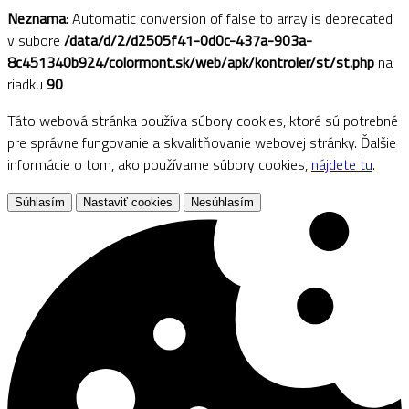
Neznama
: Automatic conversion of false to array is deprecated
v subore
/data/d/2/d2505f41-0d0c-437a-903a-
8c451340b924/colormont.sk/web/apk/kontroler/st/st.php
na
riadku
90
Táto webová stránka používa súbory cookies, ktoré sú potrebné
pre správne fungovanie a skvalitňovanie webovej stránky. Ďalšie
informácie o tom, ako používame súbory cookies,
nájdete tu
.
Súhlasím
Nastaviť cookies
Nesúhlasím