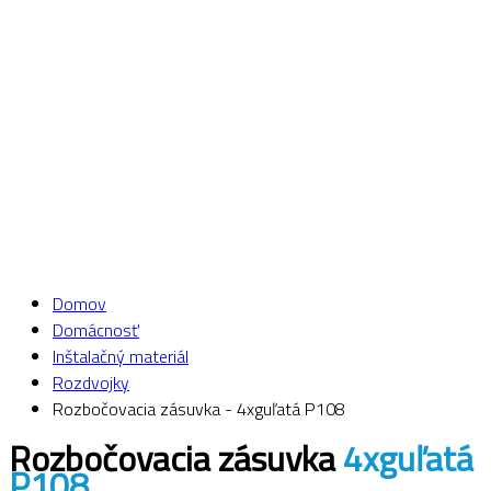
Domov
Domácnosť
Inštalačný materiál
Rozdvojky
Rozbočovacia zásuvka - 4xguľatá P108
Rozbočovacia zásuvka
4xguľatá
P108