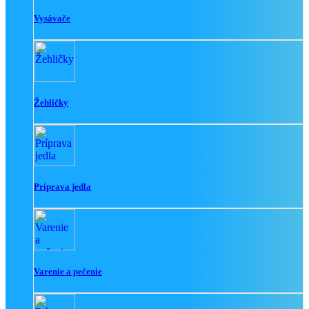
Vysávače
Žehličky
Príprava jedla
Varenie a pečenie