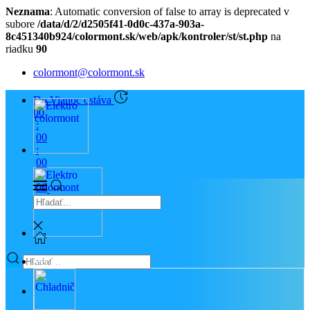
Neznama
: Automatic conversion of false to array is deprecated v
subore
/data/d/2/d2505f41-0d0c-437a-903a-
8c451340b924/colormont.sk/web/apk/kontroler/st/st.php
na
riadku
90
colormont@colormont.sk
Do Vianoc ostáva
0
0
:
0
0
:
0
0
:
0
0
Veľké spotrebiče
033/ 641 21 91