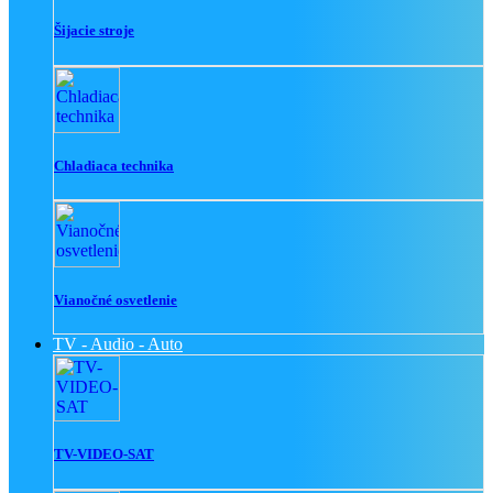
Šijacie stroje
Chladiaca technika
Vianočné osvetlenie
TV - Audio - Auto
TV-VIDEO-SAT