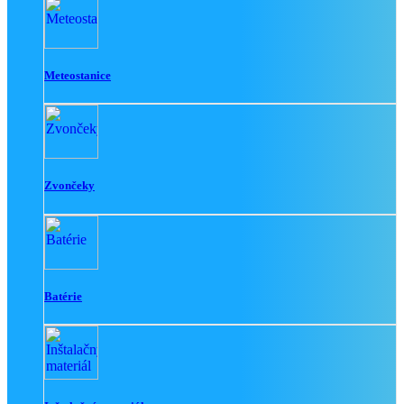
Meteostanice
Zvončeky
Batérie