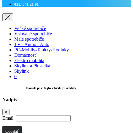
033/ 641 21 91
Veľké spotrebiče
Vstavané spotrebiče
Malé spotrebiče
TV - Audio - Auto
PC-Mobily-Tablety-Hodinky
Domácnosť
Elektro mobilita
Skylink a Plustelka
Skylink
0
Košík je v tejto chvíli prázdny..
Nadpis
×
Email:
Odoslať