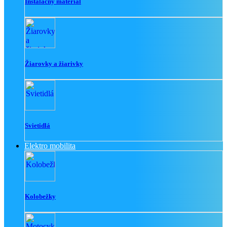
Inštalačný materiál
Žiarovky a žiarivky
Svietidlá
Elektro mobilita
Kolobežky