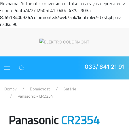
Neznama
: Automatic conversion of false to array is deprecated v
subore
/data/d/2/d2505f41-0d0c-437a-903a-
8c451340b924/colormont.sk/web/apk/kontroler/st/st.php
na
riadku
90
033/ 641 21 91
Domov
Domácnosť
Batérie
Panasonic - CR2354
Panasonic
CR2354