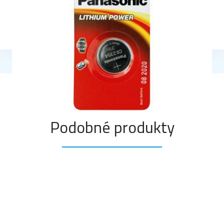
Napätie:3 V
Rozmery:23mm x 5,4mm
Podobné produkty
Ochrana osobných údajov
Všeobecné obchodné podmienky
© ELEKTRO COLORMONT2026