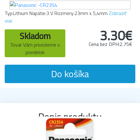
Typ:Lithium Napätie:3 V Rozmery:23mm x 5,4mm
Zobraziť
viac
3.30€
Skladom
Cena bez DPH:2.75€
Tovar Vám privezieme v
pondelok
Do košíka
Popis produktu
Typ:Lithium