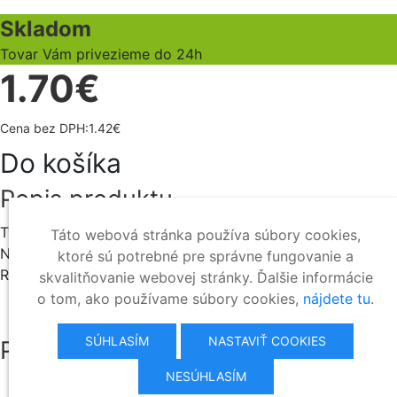
Skladom
Tovar Vám privezieme do 24h
1.70€
Cena bez DPH:1.42€
Do košíka
Popis produktu
Typ:Lithium
Táto webová stránka používa súbory cookies,
Napätie:3.0 V
ktoré sú potrebné pre správne fungovanie a
Rozmery:20 x 2.5 mm
skvalitňovanie webovej stránky. Ďalšie informácie
o tom, ako používame súbory cookies,
nájdete tu
.
SÚHLASÍM
NASTAVIŤ COOKIES
Podobné produkty
NESÚHLASÍM