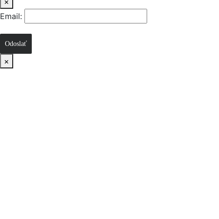
×
Email:
Odoslať
×