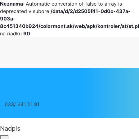
Neznama
: Automatic conversion of false to array is
deprecated v subore
/data/d/2/d2505f41-0d0c-437a-
903a-
8c451340b924/colormont.sk/web/apk/kontroler/st/st.p
na riadku
90
033/ 641 21 91
Nadpis